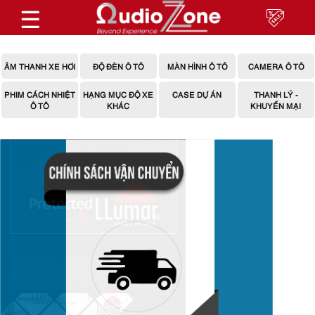
☰
ÂM THANH XE HƠI
ĐỘ ĐÈN Ô TÔ
MÀN HÌNH Ô TÔ
CAMERA Ô TÔ
PHIM CÁCH NHIỆT
HẠNG MỤC ĐỘ XE
CASE DỰ ÁN
THANH LÝ -
Ô TÔ
KHÁC
KHUYẾN MẠI