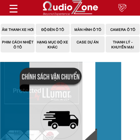
☰
ÂM THANH XE HƠI
ĐỘ ĐÈN Ô TÔ
MÀN HÌNH Ô TÔ
CAMERA Ô TÔ
PHIM CÁCH NHIỆT
HẠNG MỤC ĐỘ XE
CASE DỰ ÁN
THANH LÝ -
Ô TÔ
KHÁC
KHUYẾN MẠI