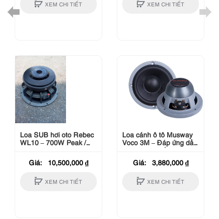
XEM CHI TIẾT
XEM CHI TIẾT
Loa SUB hơi oto Rebec
Loa cánh ô tô Musway
WL10 – 700W Peak /
Voco 3M – Đáp ứng dải
350W Rms / 10inch
trung trong cấu hình loa
độ
Giá:
10,500,000
₫
Giá:
3,880,000
₫
XEM CHI TIẾT
XEM CHI TIẾT