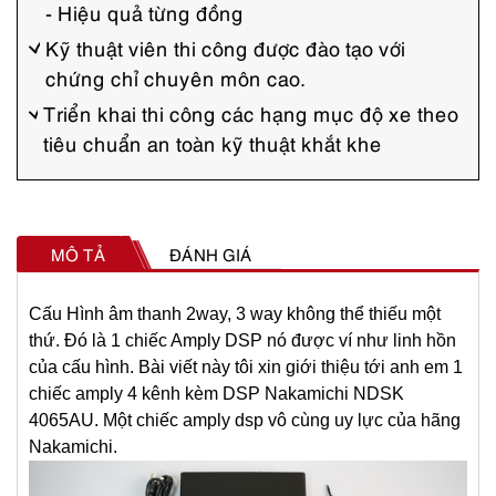
- Hiệu quả từng đồng
h
N
Kỹ thuật viên thi công được đào tạo với
chứng chỉ chuyên môn cao.
a
Triển khai thi công các hạng mục độ xe theo
k
tiêu chuẩn an toàn kỹ thuật khắt khe
a
m
i
c
MÔ TẢ
ĐÁNH GIÁ
h
i
Cấu Hình âm thanh 2way, 3 way không thể thiếu một
thứ. Đó là 1 chiếc Amply DSP nó được ví như linh hồn
N
của cấu hình. Bài viết này tôi xin giới thiệu tới anh em 1
D
chiếc
amply 4 kênh kèm DSP Nakamichi NDSK
S
4065AU
. Một chiếc amply dsp vô cùng uy lực của hãng
K
Nakamichi.
4