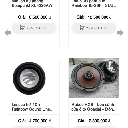
sub lốp dự phòng
Loa SUB gầm ô tô
Blaupunkt XLF320AW
Rainbow IL-S8F | SUB
hơi chuyên cho VinFast
Lux
Giá:
8,500,000
₫
Giá:
12,500,000
₫
XEM CHI TIẾT
XEM CHI TIẾT
loa sub hơi 10 in
Rebec RX6 – Loa cánh
Rainbow Sound Line
cửa ô tô Coaxial – Đồng
SL-S10
trục 55W/110W
Giá:
4,790,000
₫
Giá:
2,800,000
₫