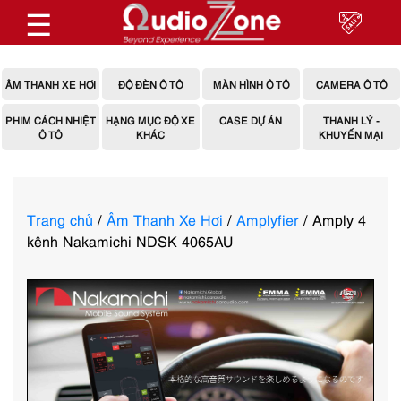
☰
ÂM THANH XE HƠI
ĐỘ ĐÈN Ô TÔ
MÀN HÌNH Ô TÔ
CAMERA Ô TÔ
PHIM CÁCH NHIỆT
HẠNG MỤC ĐỘ XE
CASE DỰ ÁN
THANH LÝ -
Ô TÔ
KHÁC
KHUYẾN MẠI
Trang chủ
/
Âm Thanh Xe Hơi
/
Amplyfier
/ Amply 4
kênh Nakamichi NDSK 4065AU