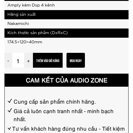
Amply kèm Dsp 4 kênh
Hãng sản xuất
Nakamichi
Kích thước sản phẩm (DxRxC)
174.5×120×40mm
A
-
+
THÊM VÀO GIỎ HÀNG
MUA NGAY
m
p
CAM KẾT CỦA AUDIO ZONE
l
y
4
Cung cấp sản phẩm chính hãng.
k
Giá cả luôn cạnh tranh nhất - minh bạch
nhất.
ê
n
Tư vấn khách hàng đúng nhu cầu - Tiết kiệm