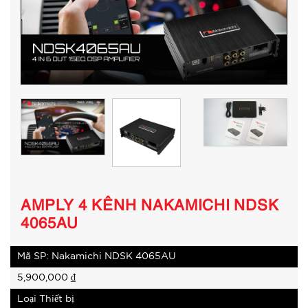
AMPLY 4 KÊNH NAKAMICHI NDSK
4065AU
Mã SP: Nakamichi NDSK 4065AU
5,900,000
₫
Loại Thiết bị