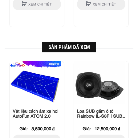
XEM CHI TIẾT
XEM CHI TIẾT
SẢN PHẨM ĐÃ XEM
Vật liệu cách âm xe hơi
Loa SUB gầm ô tô
AutoFun ATOM 2.0
Rainbow IL-S8F | SUB
hơi chuyên cho VinFast
Lux
Giá:
3,500,000
₫
Giá:
12,500,000
₫