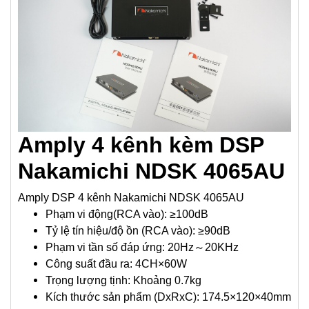
0
6
5
A
U
s
ố
Amply 4 kênh kèm DSP
l
Nakamichi NDSK 4065AU
ư
ợ
Amply DSP 4 kênh Nakamichi NDSK 4065AU
Phạm vi động(RCA vào): ≥100dB
n
Tỷ lệ tín hiệu/độ ồn (RCA vào): ≥90dB
g
Phạm vi tần số đáp ứng: 20Hz～20KHz
Công suất đầu ra: 4CH×60W
Trọng lượng tịnh: Khoảng 0.7kg
Kích thước sản phẩm (DxRxC): 174.5×120×40mm