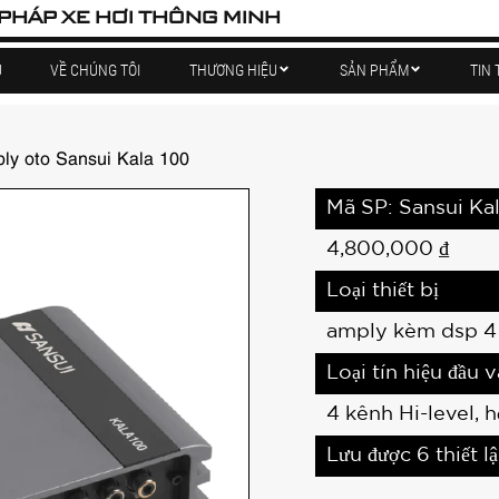
 PHÁP XE HƠI THÔNG MINH
Ủ
VỀ CHÚNG TÔI
THƯƠNG HIỆU
SẢN PHẨM
TIN 
ly oto Sansui Kala 100
Mã SP: Sansui Ka
4,800,000
₫
Loại thiết bị
amply kèm dsp 4
Loại tín hiệu đầu 
4 kênh Hi-level, 
Lưu được 6 thiết lậ