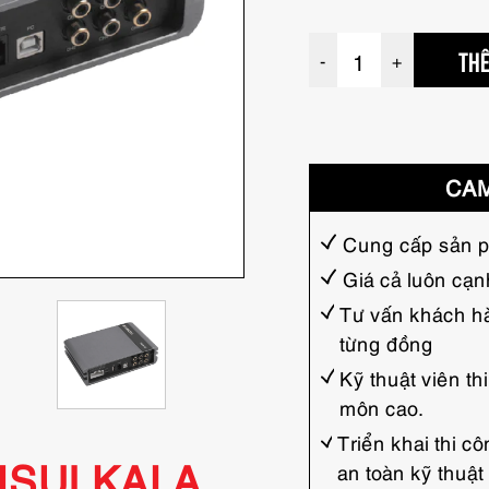
a
THÊ
-
+
m
p
l
y
CAM
o
t
Cung cấp sản p
o
Giá cả luôn cạn
S
Tư vấn khách hà
a
từng đồng
n
Kỹ thuật viên t
s
môn cao.
u
Triển khai thi 
SUI KALA
an toàn kỹ thuật
i