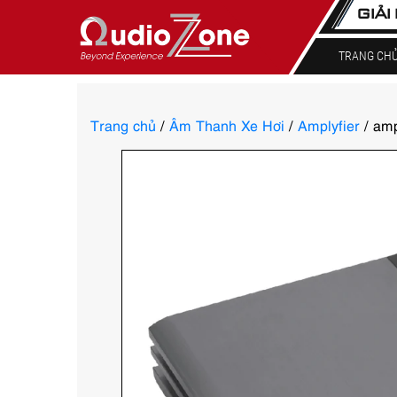
GIẢI
TRANG CH
Trang chủ
/
Âm Thanh Xe Hơi
/
Amplyfier
/ amp