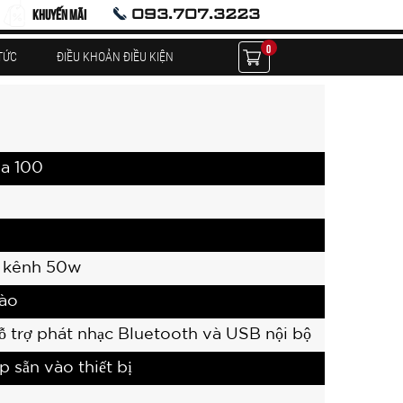
093.707.3223
KHUYẾN MÃI
0
TỨC
ĐIỀU KHOẢN ĐIỀU KIỆN
la 100
 kênh 50w
vào
hỗ trợ phát nhạc Bluetooth và USB nội bộ
p sẵn vào thiết bị