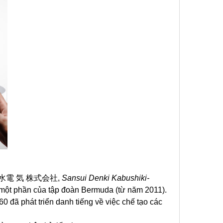
 水電 気 株式会社,
Sansui Denki Kabushiki-
là một phần của tập đoàn Bermuda (từ năm 2011).
đã phát triển danh tiếng về việc chế tạo các