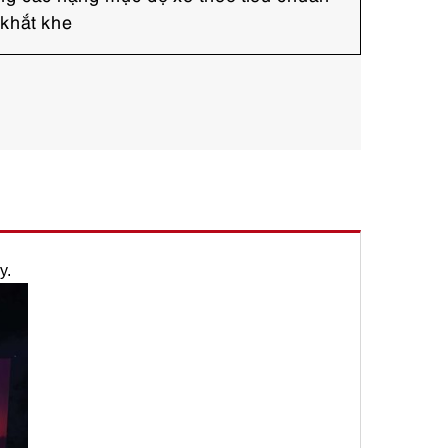
 khắt khe
y.