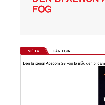
FOG
MÔ TẢ
ĐÁNH GIÁ
Đèn bi xenon Aozoom G9 Fog
là mẫu đèn bi gầm