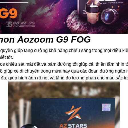
xenon Aozoom G9 FOG
quyền giúp tăng cường khả năng chiếu sáng trong mọi điều kiện 
ệt tốt.
s chiếu sát mặt đất và bám đường tốt giúp cải thiện tầm nhìn t
8 giúp xe di chuyển trong mưa hay qua các đoạn đường ngập 
đa, giúp hình ảnh rõ nét và tăng độ tương phản cho màu sắc tron