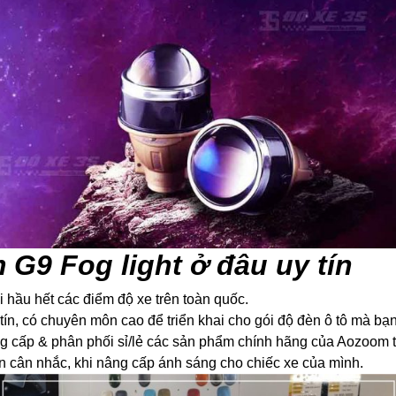
 G9 Fog light ở đâu uy tín
 hầu hết các điểm độ xe trên toàn quốc.
ín, có chuyên môn cao để triển khai cho gói độ đèn ô tô mà bạ
g cấp & phân phối sỉ/lẻ các sản phẩm chính hãng của Aozoom t
ân nhắc, khi nâng cấp ánh sáng cho chiếc xe của mình.