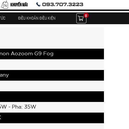
093.707.3223
KHUYẾN MÃI
0
TỨC
ĐIỀU KHOẢN ĐIỀU KIỆN
enon Aozoom G9 Fog
any
5W - Pha: 35W
K