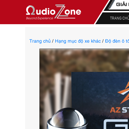
GIẢI
TRANG CH
Trang chủ
/
Hạng mục độ xe khác
/
Độ đèn ô t