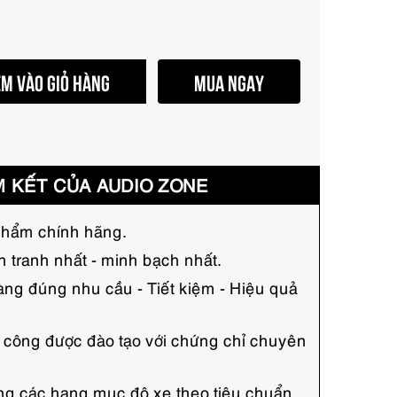
M VÀO GIỎ HÀNG
MUA NGAY
 KẾT CỦA AUDIO ZONE
hẩm chính hãng.
h tranh nhất - minh bạch nhất.
ng đúng nhu cầu - Tiết kiệm - Hiệu quả
hi công được đào tạo với chứng chỉ chuyên
công các hạng mục độ xe theo tiêu chuẩn