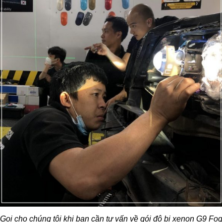
Gọi cho chúng tôi khi bạn cần tư vấn về gói độ bi xenon G9 Fo