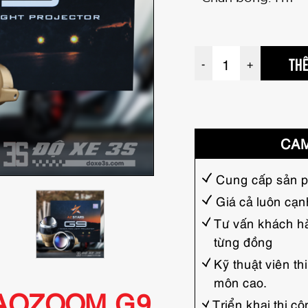
Đ
THÊ
-
+
è
n
b
i
CAM
X
e
Cung cấp sản p
n
Giá cả luôn cạn
o
Tư vấn khách hà
n
từng đồng
A
Kỹ thuật viên t
o
môn cao.
 AOZOOM G9
z
Triển khai thi 