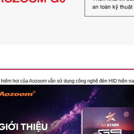
an toàn kỹ thuật
o
o
m
G
9
F
O
G
s
 hiếm hoi của Aozoom vẫn sử dụng công nghệ đèn HID hiện na
ố
l
ư
ợ
n
g