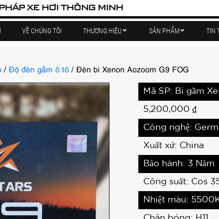
 PHÁP XE HƠI THÔNG MINH
Ủ
VỀ CHÚNG TÔI
THƯƠNG HIỆU
SẢN PHẨM
TIN 
ô
/
Độ đèn gầm ô tô
/ Đèn bi Xenon Aozoom G9 FOG
Mã SP: Bi gầm X
5,200,000
₫
Công nghệ: Germ
Xuất xứ: China
Bảo hành: 3 Năm
Công suất: Cos 3
Nhiệt màu: 5500
Chân bóng: H11