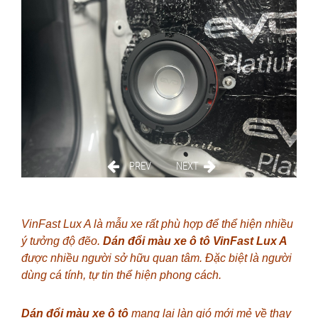
VinFast Lux A là mẫu xe rất phù hợp để thể hiện nhiều
ý tưởng độ đẽo.
Dán đổi màu xe ô tô VinFast Lux A
được nhiều người sở hữu quan tâm.
Đặc biệt là người
dùng cá tính, tự tin thể hiện phong cách.
Dán đổi màu xe ô tô
mang lại làn gió mới mẻ về thay