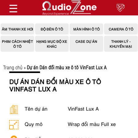
☰
ÂM THANH XE HƠI
ĐỘ ĐÈN Ô TÔ
MÀN HÌNH Ô TÔ
CAMERA Ô TÔ
PHIM CÁCH NHIỆT
HẠNG MỤC ĐỘ XE
CASE DỰ ÁN
THANH LÝ -
Ô TÔ
KHÁC
KHUYẾN MẠI
Trang chủ
»
Dự án Dán đổi màu xe ô tô VinFast Lux A
DỰ ÁN DÁN ĐỔI MÀU XE Ô TÔ
VINFAST LUX A
Tên dự án
VinFast Lux A
Quy mô
Wrap đổi màu Full xe