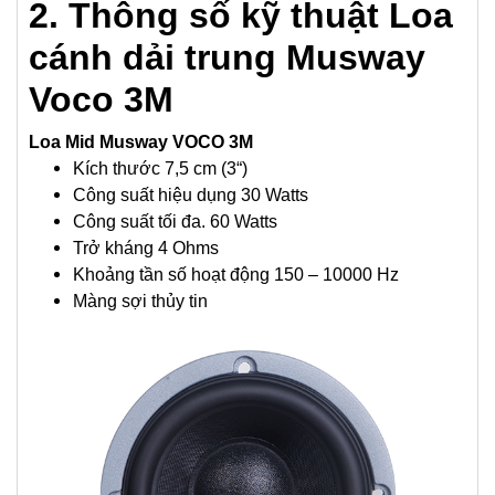
2. Thông số kỹ thuật Loa
s
cánh dải trung Musway
ố
l
Voco 3M
ư
Loa Mid Musway VOCO 3M
ợ
Kích thước 7,5 cm (3“)
n
Công suất hiệu dụng 30 Watts
g
Công suất tối đa. 60 Watts
Trở kháng 4 Ohms
Khoảng tần số hoạt động 150 – 10000 Hz
Màng sợi thủy tin