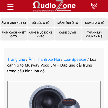
☰
ÂM THANH XE HƠI
ĐỘ ĐÈN Ô TÔ
MÀN HÌNH Ô TÔ
CAMERA Ô TÔ
PHIM CÁCH NHIỆT
HẠNG MỤC ĐỘ XE
CASE DỰ ÁN
THANH LÝ -
Ô TÔ
KHÁC
KHUYẾN MẠI
Trang chủ
/
Âm Thanh Xe Hơi
/
Loa-Speaker
/ Loa
cánh ô tô Musway Voco 3M – Đáp ứng dải trung
trong cấu hình loa độ