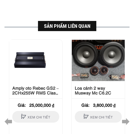
SẢN PHẨM LIÊN QUAN
Amply oto Rebec GS2 –
Loa cánh 2 way
2CHx255W RMS Class
Musway Mc C6.2C
AB (Bridged 735W
x1CH)
Giá:
25,000,000
₫
Giá:
3,800,000
₫
XEM CHI TIẾT
XEM CHI TIẾT