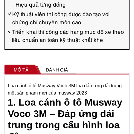
- Hiệu quả từng đồng
ô
M
Kỹ thuật viên thi công được đào tạo với
chứng chỉ chuyên môn cao.
u
Triển khai thi công các hạng mục độ xe theo
s
tiêu chuẩn an toàn kỹ thuật khắt khe
w
a
y
V
MÔ TẢ
ĐÁNH GIÁ
o
c
Loa cánh ô tô Musway Voco 3M loa đáp ứng dải trung
một sản phấm mới của musway 2023
o
1.
Loa cánh ô tô Musway
3
Voco 3M
– Đáp ứng dải
M
-
trung trong cấu hình loa
Đ