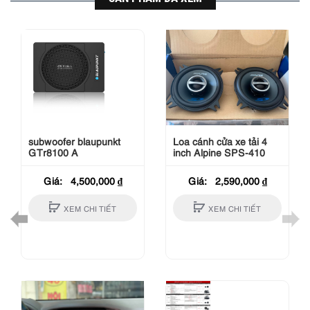
subwoofer blaupunkt
Loa cánh cửa xe tải 4
GTr8100 A
inch Alpine SPS-410
Giá:
4,500,000
₫
Giá:
2,590,000
₫
XEM CHI TIẾT
XEM CHI TIẾT