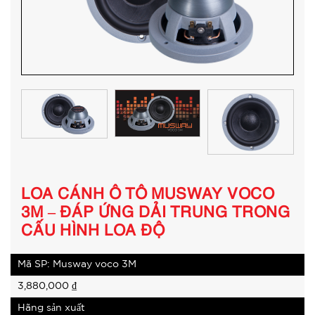
LOA CÁNH Ô TÔ MUSWAY VOCO
3M – ĐÁP ỨNG DẢI TRUNG TRONG
CẤU HÌNH LOA ĐỘ
Mã SP: Musway voco 3M
3,880,000
₫
Hãng sản xuất