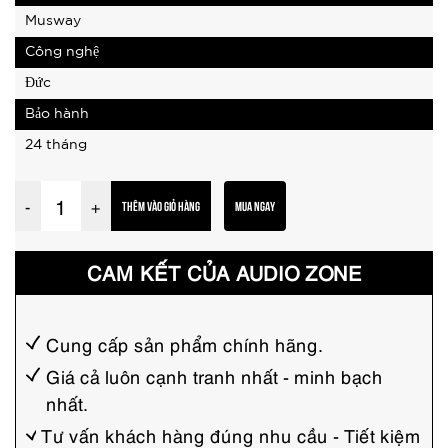
Musway
Công nghệ
Đức
Bảo hành
24 tháng
L
-
+
THÊM VÀO GIỎ HÀNG
MUA NGAY
o
a
CAM KẾT CỦA AUDIO ZONE
c
á
n
Cung cấp sản phẩm chính hãng.
h
Giá cả luôn cạnh tranh nhất - minh bạch
nhất.
ô
t
Tư vấn khách hàng đúng nhu cầu - Tiết kiệm