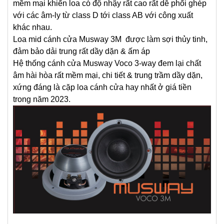
mềm mại khiến loa có độ nhậy rất cao rất dễ phối ghép
o
với các âm-ly từ class D tới class AB với công xuất
n
khác nhau.
g
Loa mid cánh cửa Musway 3M được làm sợi thủy tinh,
đảm bảo dải trung rất dầy dặn & ấm áp
c
Hệ thống cánh cửa Musway Voco 3-way đem lại chất
ấ
âm hài hòa rất mềm mại, chi tiết & trung trầm dầy dặn,
u
xứng đáng là cặp loa cánh cửa hay nhất ở giá tiền
h
trong năm 2023.
ì
n
h
l
o
a
đ
ộ