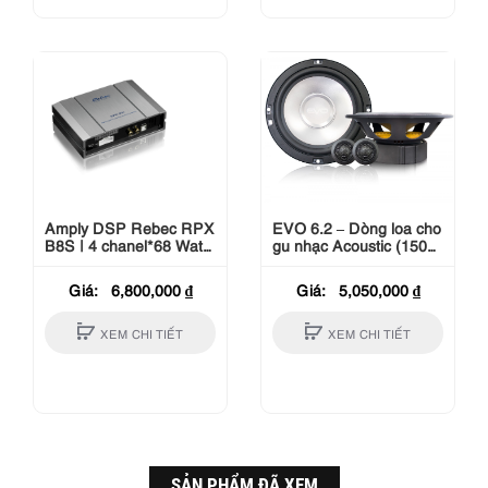
Amply DSP Rebec RPX
EVO 6.2 – Dòng loa cho
B8S | 4 chanel*68 Watts
gu nhạc Acoustic (150W
– Class AB
Peak)
Giá:
6,800,000
₫
Giá:
5,050,000
₫
XEM CHI TIẾT
XEM CHI TIẾT
SẢN PHẨM ĐÃ XEM