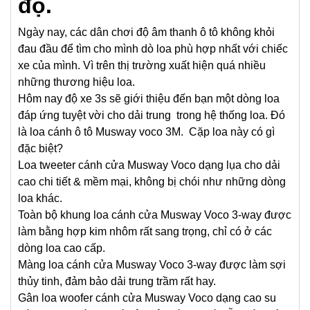
độ.
á
p
Ngày nay, các dân chơi độ âm thanh ô tô không khỏi
đau đầu để tìm cho mình dò loa phù hợp nhất với chiếc
ứ
xe của mình. Vì trên thị trường xuất hiện quá nhiều
n
những thương hiệu loa.
g
Hôm nay độ xe 3s sẽ giới thiệu đến bạn một dòng loa
d
đáp ứng tuyệt vời cho dải trung trong hệ thống loa. Đó
là
l
oa cánh ô tô Musway voco 3M.
Cặp loa này có gì
ả
đặc biệt?
i
Loa tweeter cánh cửa Musway Voco dạng lụa cho dải
t
cao chi tiết & mềm mại, không bị chói như những dòng
r
loa khác.
Toàn bộ khung loa cánh cửa Musway Voco 3-way được
u
làm bằng hợp kim nhôm rất sang trọng, chỉ có ở các
n
dòng loa cao cấp.
g
Màng loa cánh cửa Musway Voco 3-way được làm sợi
t
thủy tinh, đảm bảo dải trung trầm rất hay.
Gân loa woofer cánh cửa Musway Voco dạng cao su
r