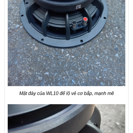
Mặt đáy của WL10 để lộ vẻ cơ bắp, mạnh mẽ