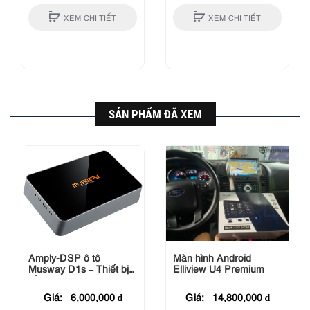
XEM CHI TIẾT
XEM CHI TIẾT
SẢN PHẨM ĐÃ XEM
Amply-DSP ô tô
Màn hình Android
Musway D1s – Thiết bị
Elliview U4 Premium
của tương lai
Giá:
6,000,000
₫
Giá:
14,800,000
₫