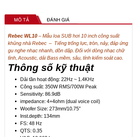
e
c
MÔ TẢ
ĐÁNH GIÁ
W
L
Rebec WL10
– Mẫu loa SUB hơi 10 inch công suất
khủng nhà Rebec – Tiếng trống lực, tròn, nảy, đáp ứng
1
gu nghe nhạc nhanh, dồn dập. Đối với dòng nhạc chữ
0
tình, Acoustic, dải Bass mềm, sâu, tính kiểm soát cao.
-
Thông số kỹ thuật
7
Dải tần hoạt động: 22Hz ~ 1.4KHz
0
Công suất: 350W RMS/700W Peak
0
Sensitivity: 86.9dB
W
impedance: 4+4ohm (dual voice coil)
P
Woofer Size: 273mm/10.75″
Inst.depth: 134mm
e
FS: 48 Hz
a
QTS: 0.35
k