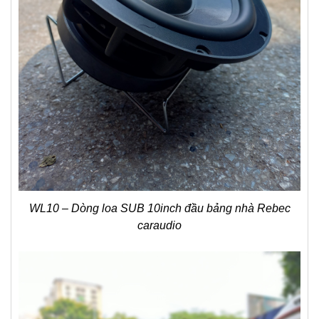
h
s
ố
l
ư
ợ
n
g
WL10 – Dòng loa SUB 10inch đầu bảng nhà Rebec
caraudio