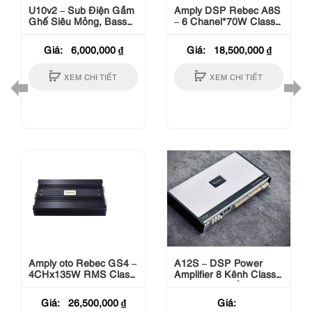
U10v2 – Sub Điện Gầm
Amply DSP Rebec A8S
Ghế Siêu Mỏng, Bass
– 6 Chanel*70W Class
Mạnh Gọn
AB
Giá:
6,000,000
₫
Giá:
18,500,000
₫
XEM CHI TIẾT
XEM CHI TIẾT
Amply oto Rebec GS4 –
A12S – DSP Power
4CHx135W RMS Class
Amplifier 8 Kênh Class
AB (Bridged 400W
AB, Công Suất Lớn
x2CH)
Giá:
26,500,000
₫
Giá: