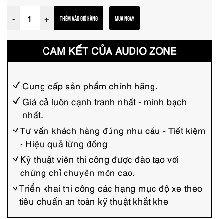
L
-
+
THÊM VÀO GIỎ HÀNG
MUA NGAY
o
a
CAM KẾT CỦA AUDIO ZONE
S
U
B
Cung cấp sản phẩm chính hãng.
h
Giá cả luôn cạnh tranh nhất - minh bạch
nhất.
ơ
i
Tư vấn khách hàng đúng nhu cầu - Tiết kiệm
- Hiệu quả từng đồng
o
t
Kỹ thuật viên thi công được đào tạo với
chứng chỉ chuyên môn cao.
o
Triển khai thi công các hạng mục độ xe theo
R
tiêu chuẩn an toàn kỹ thuật khắt khe
e
b