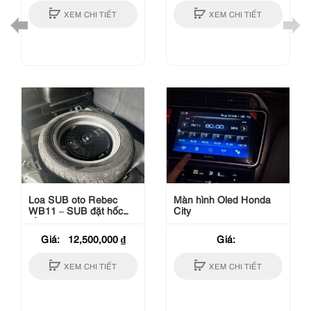
XEM CHI TIẾT
XEM CHI TIẾT
Loa SUB oto Rebec
Màn hình Oled Honda
WB11 – SUB đặt hốc
City
lốp xe hơi – 620W
Giá:
12,500,000
₫
Giá:
XEM CHI TIẾT
XEM CHI TIẾT