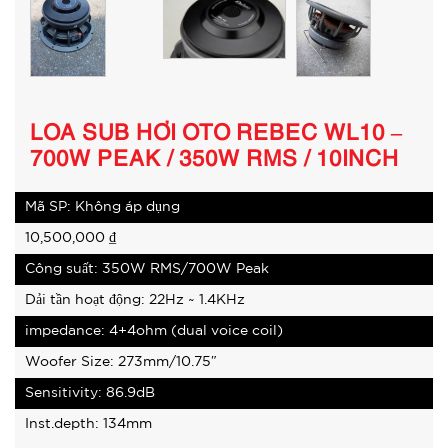
LOA SUB HƠI OTO REBEC WL10 –
700W PEAK / 350W RMS / 10INCH
Mã SP: Không áp dụng
10,500,000
₫
Công suất: 350W RMS/700W Peak
Dải tần hoạt động: 22Hz ~ 1.4KHz
impedance: 4+4ohm (dual voice coil)
Woofer Size: 273mm/10.75″
Sensitivity: 86.9dB
Inst.depth: 134mm