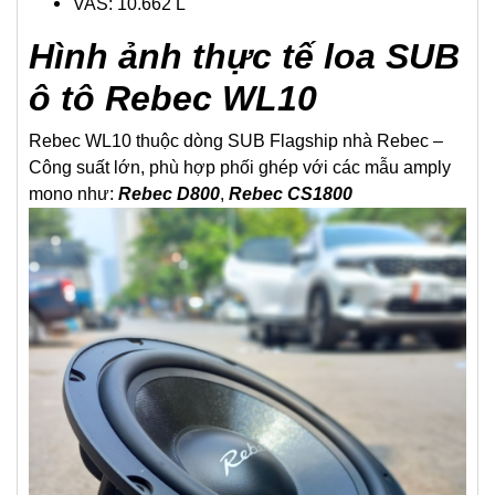
VAS: 10.662 L
/
Hình ảnh thực tế loa SUB
3
ô tô Rebec WL10
5
0
Rebec WL10 thuộc dòng SUB Flagship nhà Rebec –
W
Công suất lớn, phù hợp phối ghép với các mẫu amply
R
mono như:
Rebec D800
,
Rebec CS1800
m
s
/
1
0
i
n
c