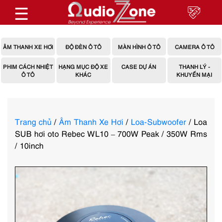
☰
ÂM THANH XE HƠI
ĐỘ ĐÈN Ô TÔ
MÀN HÌNH Ô TÔ
CAMERA Ô TÔ
PHIM CÁCH NHIỆT
HẠNG MỤC ĐỘ XE
CASE DỰ ÁN
THANH LÝ -
Ô TÔ
KHÁC
KHUYẾN MẠI
Trang chủ
/
Âm Thanh Xe Hơi
/
Loa-Subwoofer
/ Loa
SUB hơi oto Rebec WL10 – 700W Peak / 350W Rms
/ 10inch