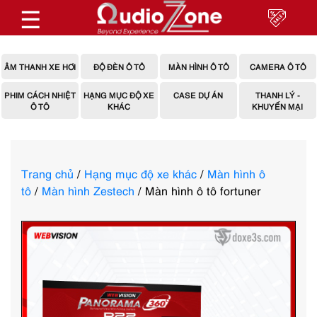
☰
ÂM THANH XE HƠI
ĐỘ ĐÈN Ô TÔ
MÀN HÌNH Ô TÔ
CAMERA Ô TÔ
PHIM CÁCH NHIỆT
HẠNG MỤC ĐỘ XE
CASE DỰ ÁN
THANH LÝ -
Ô TÔ
KHÁC
KHUYẾN MẠI
Trang chủ
/
Hạng mục độ xe khác
/
Màn hình ô
tô
/
Màn hình Zestech
/ Màn hình ô tô fortuner