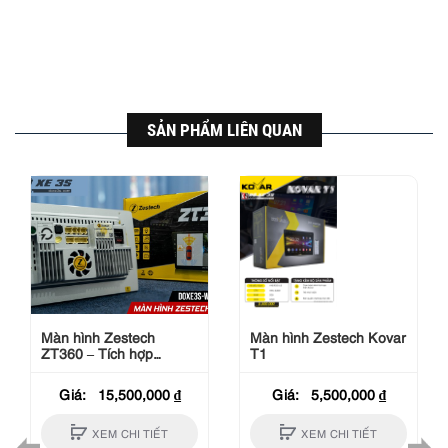
SẢN PHẨM LIÊN QUAN
Màn hình Zestech
Màn hình Zestech Kovar
ZT360 – Tích hợp
T1
Camera 360
Giá:
15,500,000
₫
Giá:
5,500,000
₫
G
XEM CHI TIẾT
XEM CHI TIẾT