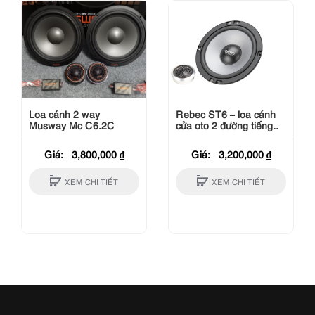
Loa cánh 2 way
Rebec ST6 – loa cánh
Musway Mc C6.2C
cửa oto 2 đường tiếng
Component
Giá:
3,800,000
₫
Giá:
3,200,000
₫
XEM CHI TIẾT
XEM CHI TIẾT