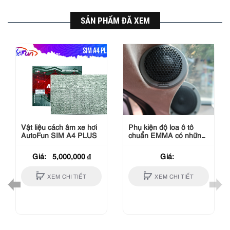
SẢN PHẨM ĐÃ XEM
Vật liệu cách âm xe hơi
Phụ kiện độ loa ô tô
AutoFun SIM A4 PLUS
chuẩn EMMA có những
gì ?
Giá:
5,000,000
₫
Giá:
XEM CHI TIẾT
XEM CHI TIẾT