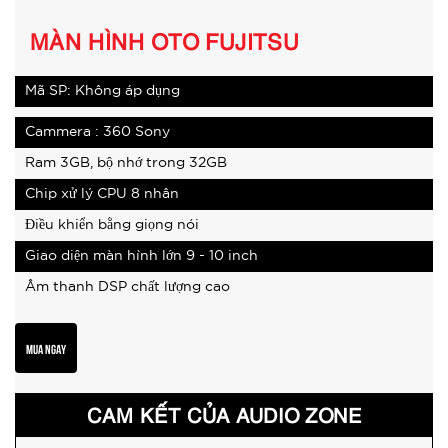
MÀN HÌNH OTO FUJITSU
Mã SP: Không áp dụng
Cammera : 360 Sony
Ram 3GB, bộ nhớ trong 32GB
Chip xử lý CPU 8 nhân
Điều khiển bằng giọng nói
Giao diện màn hình lớn 9 - 10 inch
Âm thanh DSP chất lượng cao
MUA NGAY
CAM KẾT CỦA AUDIO ZONE