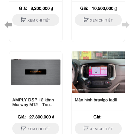
350W Rms / 10inch
Giá:
8,200,000
₫
Giá:
10,500,000
₫
XEM CHI TIẾT
XEM CHI TIẾT
AMPLY DSP 12 kênh
Màn hình bravigo fadil
Musway M12 – Tạo
không gian âm nhạc
tuyệt vời
Giá:
27,800,000
₫
Giá:
XEM CHI TIẾT
XEM CHI TIẾT