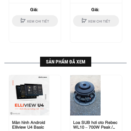
Giá:
Giá:
XEM CHI TIẾT
XEM CHI TIẾT
SẢN PHẨM ĐÃ XEM
Màn hình Android
Loa SUB hơi oto Rebec
Elliview U4 Basic
WL10 – 700W Peak /