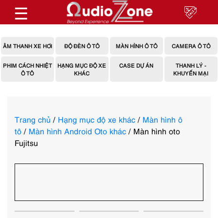
☰
ÂM THANH XE HƠI
ĐỘ ĐÈN Ô TÔ
MÀN HÌNH Ô TÔ
CAMERA Ô TÔ
PHIM CÁCH NHIỆT
HẠNG MỤC ĐỘ XE
CASE DỰ ÁN
THANH LÝ -
Ô TÔ
KHÁC
KHUYẾN MẠI
Trang chủ
/
Hạng mục độ xe khác
/
Màn hình ô
tô
/
Màn hình Android Oto khác
/ Màn hình oto
Fujitsu