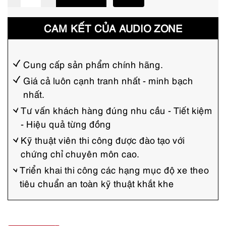
à
n
CAM KẾT CỦA AUDIO ZONE
h
ì
n
Cung cấp sản phẩm chính hãng.
h
Giá cả luôn cạnh tranh nhất - minh bạch
nhất.
z
e
Tư vấn khách hàng đúng nhu cầu - Tiết kiệm
- Hiệu quả từng đồng
s
t
Kỹ thuật viên thi công được đào tạo với
chứng chỉ chuyên môn cao.
e
Triển khai thi công các hạng mục độ xe theo
c
tiêu chuẩn an toàn kỹ thuật khắt khe
h
z
9