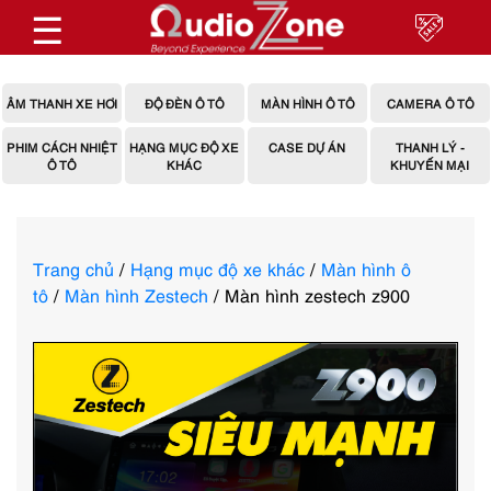
☰
ÂM THANH XE HƠI
ĐỘ ĐÈN Ô TÔ
MÀN HÌNH Ô TÔ
CAMERA Ô TÔ
PHIM CÁCH NHIỆT
HẠNG MỤC ĐỘ XE
CASE DỰ ÁN
THANH LÝ -
Ô TÔ
KHÁC
KHUYẾN MẠI
Trang chủ
/
Hạng mục độ xe khác
/
Màn hình ô
tô
/
Màn hình Zestech
/ Màn hình zestech z900