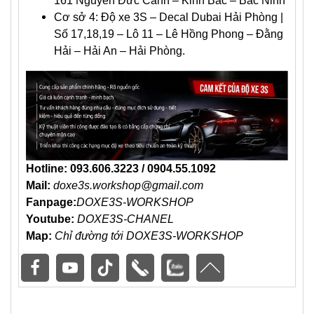
161 Nguyễn Đức Cảnh – Kinh Bắc – Bắc Ninh
Cơ sở 4: Độ xe 3S – Decal Dubai Hải Phòng |
Số 17,18,19 – Lô 11 – Lê Hồng Phong – Đằng
Hải – Hải An – Hải Phòng.
Hotline: 093.606.3223 / 0904.55.1092
Mail:
doxe3s.workshop@gmail.com
Fanpage:
DOXE3S-WORKSHOP
Youtube:
DOXE3S-CHANEL
Map:
Chỉ đường tới DOXE3S-WORKSHOP