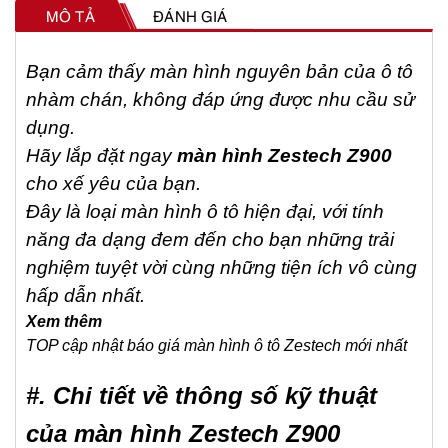
0
MÔ TẢ
ĐÁNH GIÁ
0
s
Bạn cảm thấy màn hình nguyên bản của ô tô
ố
nhàm chán, không đáp ứng được nhu cầu sử
l
dụng.
Hãy lắp đặt ngay
màn hình Zestech Z900
ư
cho xế yêu của bạn.
ợ
Đây là loại màn hình ô tô hiện đại, với tính
n
năng đa dạng đem đến cho bạn những trải
g
nghiệm tuyệt vời cùng những tiện ích vô cùng
hấp dẫn nhất.
Xem thêm
TOP cập nhật báo giá màn hình ô tô Zestech mới nhất
#. Chi tiết về thông số kỹ thuật
của màn hình Zestech Z900