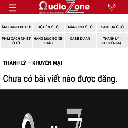
☰
ÂM THANH XE HƠI
ĐỘ ĐÈN Ô TÔ
MÀN HÌNH Ô TÔ
CAMERA Ô TÔ
PHIM CÁCH NHIỆT
HẠNG MỤC ĐỘ XE
CASE DỰ ÁN
THANH LÝ -
Ô TÔ
KHÁC
KHUYẾN MẠI
THANH LÝ – KHUYẾN MẠI
Chưa có bài viết nào được đăng.