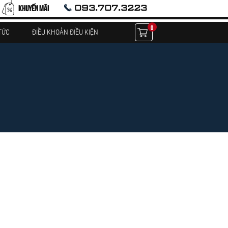
093.707.3223
KHUYẾN MÃI
0
TỨC
ĐIỀU KHOẢN ĐIỀU KIỆN