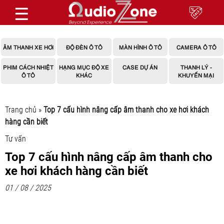
☰
ÂM THANH XE HƠI
ĐỘ ĐÈN Ô TÔ
MÀN HÌNH Ô TÔ
CAMERA Ô TÔ
PHIM CÁCH NHIỆT
HẠNG MỤC ĐỘ XE
CASE DỰ ÁN
THANH LÝ -
Ô TÔ
KHÁC
KHUYẾN MẠI
Trang chủ
»
Top 7 cấu hình nâng cấp âm thanh cho xe hơi khách
hàng cần biết
Tư vấn
Top 7 cấu hình nâng cấp âm thanh cho
xe hơi khách hàng cần biết
01 / 08 / 2025