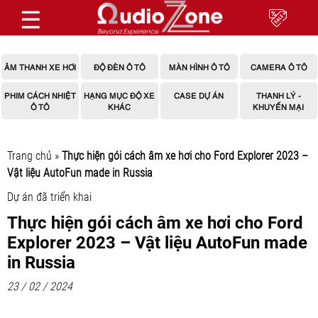
☰
ÂM THANH XE HƠI
ĐỘ ĐÈN Ô TÔ
MÀN HÌNH Ô TÔ
CAMERA Ô TÔ
PHIM CÁCH NHIỆT
HẠNG MỤC ĐỘ XE
CASE DỰ ÁN
THANH LÝ -
Ô TÔ
KHÁC
KHUYẾN MẠI
Trang chủ
»
Thực hiện gói cách âm xe hơi cho Ford Explorer 2023 –
Vật liệu AutoFun made in Russia
Dự án đã triển khai
Thực hiện gói cách âm xe hơi cho Ford
Explorer 2023 – Vật liệu AutoFun made
in Russia
23 / 02 / 2024