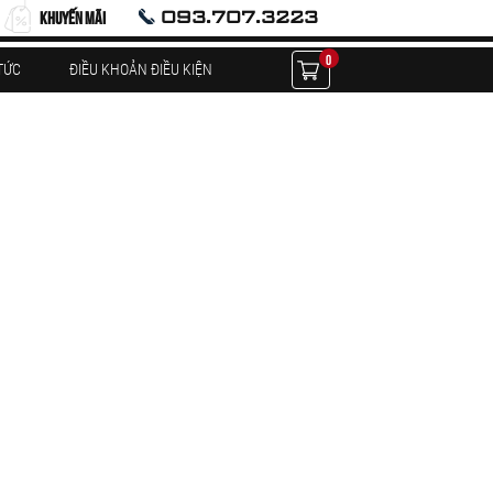
093.707.3223
KHUYẾN MÃI
0
TỨC
ĐIỀU KHOẢN ĐIỀU KIỆN