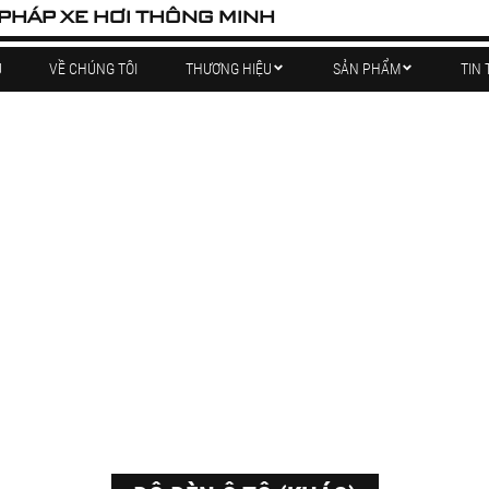
 PHÁP XE HƠI THÔNG MINH
Ủ
VỀ CHÚNG TÔI
THƯƠNG HIỆU
SẢN PHẨM
TIN 