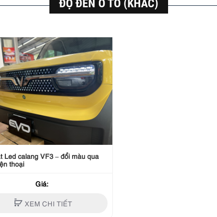
ĐỘ ĐÈN Ô TÔ (KHÁC)
 Led calang VF3 – đổi màu qua
ện thoại
Giá:
XEM CHI TIẾT