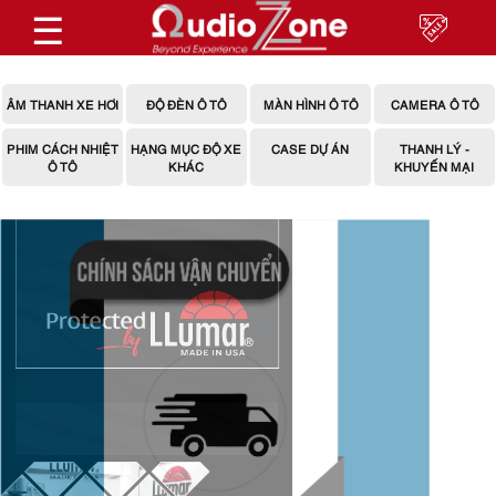
☰
ÂM THANH XE HƠI
ĐỘ ĐÈN Ô TÔ
MÀN HÌNH Ô TÔ
CAMERA Ô TÔ
PHIM CÁCH NHIỆT
HẠNG MỤC ĐỘ XE
CASE DỰ ÁN
THANH LÝ -
Ô TÔ
KHÁC
KHUYẾN MẠI