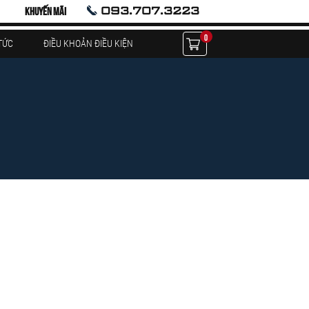
093.707.3223
KHUYẾN MÃI
0
TỨC
ĐIỀU KHOẢN ĐIỀU KIỆN