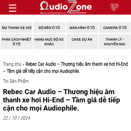
☰
ÂM THANH XE HƠI
ĐỘ ĐÈN Ô TÔ
MÀN HÌNH Ô TÔ
CAMERA Ô TÔ
PHIM CÁCH NHIỆT
HẠNG MỤC ĐỘ XE
CASE DỰ ÁN
THANH LÝ -
Ô TÔ
KHÁC
KHUYẾN MẠI
Trang chủ
»
Rebec Car Audio – Thương hiệu âm thanh xe hơi Hi-End
– Tầm giá dễ tiếp cận cho mọi Audiophile.
Tin Sản Phẩm
Rebec Car Audio – Thương hiệu âm
thanh xe hơi Hi-End – Tầm giá dễ tiếp
cận cho mọi Audiophile.
22 / 10 / 2024